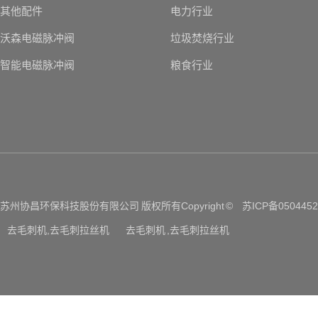
其他配件
电力行业
沃森电磁脉冲阀
垃圾焚烧行业
智能电磁脉冲阀
粮食行业
苏州协昌环保科技股份有限公司 版权所有Copyright ©
苏ICP备0504452
去毛刺机,去毛刺拉丝机
去毛刺机 ,去毛刺拉丝机