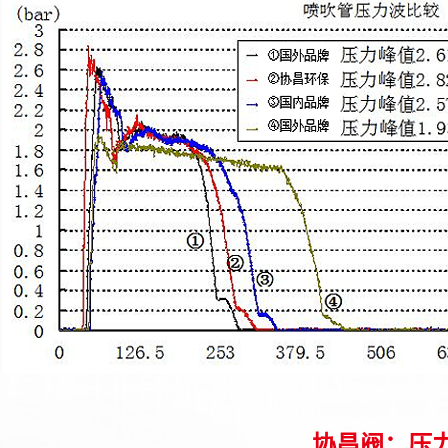
协昌阀：压