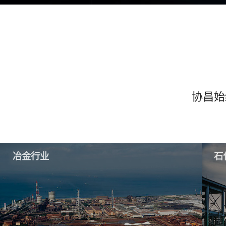
协昌始
冶金行业
石