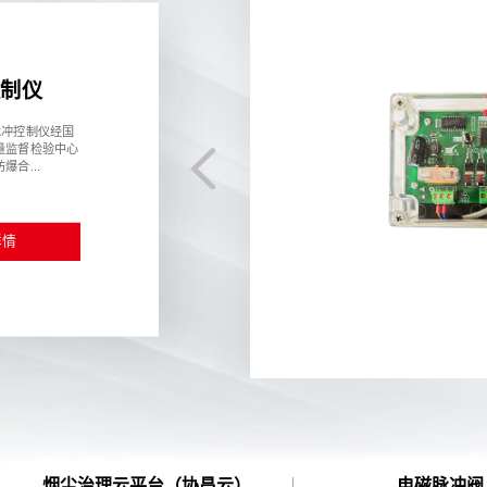
5A1在线脉冲
列采用挂式透明PC壳，
防尘性能好，安装方
数字显示，能...
了解详情
烟尘治理云平台（协昌云）
电磁脉冲阀