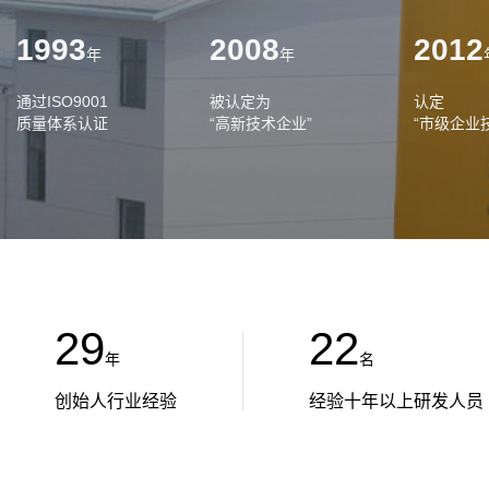
1993
2008
2012
年
年
通过ISO9001
被认定为
认定
质量体系认证
“高新技术企业”
“市级企业
29
22
年
名
创始人行业经验
经验十年以上研发人员